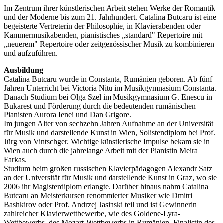
Im Zentrum ihrer künstlerischen Arbeit stehen Werke der Romantik
und der Moderne bis zum 21. Jahrhundert. Catalina Butcaru ist eine
begeisterte Vertreterin der Philosophie, in Klavierabenden oder
Kammermusikabenden, pianistisches „standard" Repertoire mit
„neuerem" Repertoire oder zeitgenössischer Musik zu kombinieren
und aufzuführen.
Ausbildung
Catalina Butcaru wurde in Constanta, Rumänien geboren. Ab fünf
Jahren Unterricht bei Victoria Nitu im Musikgymnasium Constanta.
Danach Studium bei Olga Szel im Musikgymnasium G. Enescu in
Bukarest und Förderung durch die bedeutenden rumänischen
Pianisten Aurora Ienei und Dan Grigore.
Im jungen Alter von sechzehn Jahren Aufnahme an der Universität
für Musik und darstellende Kunst in Wien, Solistendiplom bei Prof.
Jürg von Vintschger. Wichtige künstlerische Impulse bekam sie in
Wien auch durch die jahrelange Arbeit mit der Pianistin Meira
Farkas.
Studium beim großen russischen Klavierpädagogen Alexandr Satz
an der Universität für Musik und darstellende Kunst in Graz, wo sie
2006 ihr Magisterdiplom erlangte. Darüber hinaus nahm Catalina
Butcaru an Meisterkursen renommierter Musiker wie Dmitri
Bashkirov oder Prof. Andrzej Jasinski teil und ist Gewinnerin
zahlreicher Klavierwettbewerbe, wie des Goldene-Lyra-
Wettbewerbs, des Mozart-Wettbewerbs in Rumänien, Finalistin des