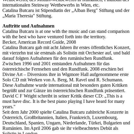
internationalen Steinway Wettbewerbs in Wien, etc.
Catalina Butcaru ist Stipendiatin der „Alban Berg" Stiftung und der
„Maria Theresia" Stiftung.
Auftritte und Aufnahmen
Catalina Butcaru is at one with the music and can stand comparison
with the best who have ventured forth into the territory.
Becker, American Record Guide, 2008
Catalina Butcaru gab mit acht Jahren ihr erstes öffentliches Konzert,
mit vierzehn trat sie erstmals als Solistin mit Orchester auf, und bald
darauf folgten Aufnahmen für den rumänischen Rundfunk.
Zwischen 1996 und 2001 entstanden Aufnahmen für das
österreichische Fernsehen und den Rundfunk. 2008 erschien bei
Divine Art – Diversions ihre in Wigmore Hall aufgenommene erste
Solo CD mit Werken von A. Berg, M. Ravel und R. Schumann.
Diese Aufnahme wurde international mit besonders guten Kritiken
begrüßt und zur Gänze im österreichischen Rundfunk präsentiert.
David C F Wright schreibt in seiner Kritik dieser CD: „This is a
must have disc. It is the best piano playing I have heard for many
years."
Seit dem Jahr 2000 spielte Catalina Butcaru zahlreiche Konzerte in
Österreich, Großbritannien, Italien, Frankreich, Luxembourg,
Deutschland, Spanien, Ungarn, Niederlande, Türkei, Bulgarien und
Rumänien. Im April 2006 gab sie ihr vielbeachtetes Debüt als
Solistin in London.