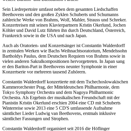
Sein Liedrepertoire umfasst neben dem gesamten Liedschaffen
Beethovens und den großen Zyklen Schuberts und Schumanns
zahlreiche Werke von Brahms, Wolf, Mahler, Strauss und Schreker.
Konzertreisen mit seinen Klavierpartnern Kristin Okerlund, Jochen
Köhler und David Lutz führten ihn durch Deutschland, Österreich,
Frankreich sowie in die USA und nach Japan.
Auch als Oratorien- und Konzertsänger ist Constantin Walderdorff
in zentralen Werken wie Bachs Weihnachtsoratorium, Mendelssohn
Bartholdys Paulus, dem Deutschen Requiem von Brahms sowie in
vielen anderen Sakralkompositionen hervorgetreten. In Japan sang
er den Bariton-Part in Beethovens neunter Symphonie in einer
Konzertserie vor mehreren tausend Zuhörern.
Constantin Walderdorff konzertierte mit dem Tschechoslowakischen
Kammerorchester Prag, der Mitteldeutschen Philharmonie, dem
Tokyo Symphony Orchestra und dem Nagoya Philharmonic
Orchestra. Als Ergebnis der musikalischen Freundschaft mit der
Pianistin Kristin Okerlund erschien 2004 eine CD mit Schuberts
Winterreise sowie 2013 eine 5 CD'S umfassende Aufnahme
sämtlicher Lieder Ludwig van Beethovens, erstmals inklusive
sämtlicher Fassungen und Strophen.
Constantin Walderdorff organisiert seit 2016 die Höflinger