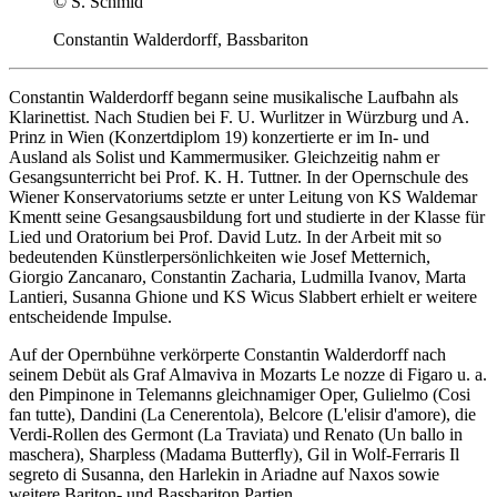
© S. Schmid
Constantin Walderdorff, Bassbariton
Constantin Walderdorff begann seine musikalische Laufbahn als
Klarinettist. Nach Studien bei F. U. Wurlitzer in Würzburg und A.
Prinz in Wien (Konzertdiplom 19) konzertierte er im In- und
Ausland als Solist und Kammermusiker. Gleichzeitig nahm er
Gesangsunterricht bei Prof. K. H. Tuttner. In der Opernschule des
Wiener Konservatoriums setzte er unter Leitung von KS Waldemar
Kmentt seine Gesangsausbildung fort und studierte in der Klasse für
Lied und Oratorium bei Prof. David Lutz. In der Arbeit mit so
bedeutenden Künstlerpersönlichkeiten wie Josef Metternich,
Giorgio Zancanaro, Constantin Zacharia, Ludmilla Ivanov, Marta
Lantieri, Susanna Ghione und KS Wicus Slabbert erhielt er weitere
entscheidende Impulse.
Auf der Opernbühne verkörperte Constantin Walderdorff nach
seinem Debüt als Graf Almaviva in Mozarts Le nozze di Figaro u. a.
den Pimpinone in Telemanns gleichnamiger Oper, Gulielmo (Cosi
fan tutte), Dandini (La Cenerentola), Belcore (L'elisir d'amore), die
Verdi-Rollen des Germont (La Traviata) und Renato (Un ballo in
maschera), Sharpless (Madama Butterfly), Gil in Wolf-Ferraris Il
segreto di Susanna, den Harlekin in Ariadne auf Naxos sowie
weitere Bariton- und Bassbariton Partien.